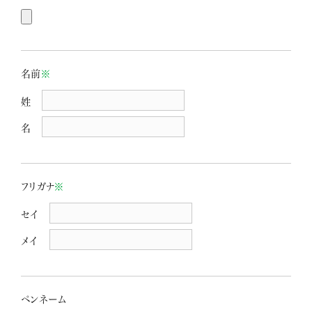
名前
※
姓
名
フリガナ
※
セイ
メイ
ペンネーム