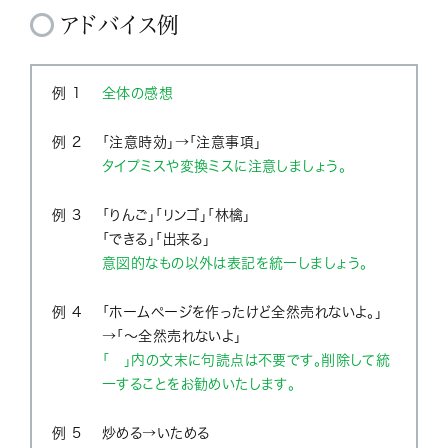
アドバイス例
例 1
全体の感想
例 2
「注意時効」→「注意事項」
タイプミスや変換ミスに注意しましょう。
例 3
「りんご」「リンゴ」「林檎」
「できる」「出来る」
意図的なもの以外は表記を統一しましょう。
例 4
「ホームページを作ったけど全然売れないよ。」
→「～全然売れないよ」
「 」内の文末に句読点は不要です。削除して統
一することをお勧めいたします。
例 5
炒める→いためる