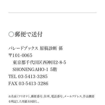
できる情報を意味します。
2.個人情報の管理
パレードブックスは、個人情報の安全性を確保し、個人
情報への不正アクセス・紛失・破損・改ざん・漏洩など
を防止するため、セキュリティシステムの維持・管理体
郵便で送付
制の整備・社員教育の徹底等の必要な措置を講じ、個
人情報の厳重な管理に努めます。
パレードブックス 原稿診断 係
3.個人情報の利用目的
〒101-0065
個人情報は、パレードブックスからのご連絡や業務のご
東京都千代田区西神田2-8-5
案内、そしてご質問に対する回答として電子メールや資
SHONENGAHO-1 5階
料をご送付する際に利用いたします。また、パレードブッ
TEL 03-5413-3285
クスの自費出版サービスをお申し込みいただいた後も、
FAX 03-5413-3286
自費出版サービスのご提供・遂行以外の目的で利用す
ることはありません。
お名前（フリガナ）、郵便番号、住所、電話番号、メールアドレス、作品概要
4.個人情報の第三者への提供
を明記した用紙を同封し、