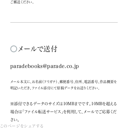
パレードブックスは、個人情報を適切に管理し、次のい
ご郵送ください。
ずれかに該当する場合を除き、個人情報を第三者に開
示することはありません。
・お客さまの同意がある場合
・お客さまが希望されるサービスを行なうために、パレ
ードブックスが業務を委託する業者に対して開示する
場合
メールで送付
・法令に基づき開示することが必要である場合
ただし、パレードブックスの広告配信、ならびに広告効
paradebooks@parade.co.jp
果測定の精度向上等の目的でGoogle拡張コンバージ
ョンを利用し、広告配信事業者であるGoogle LLCに
メール本文に、お名前（フリガナ）、郵便番号、住所、電話番号、作品概要を
個人情報を提供することがあります。個人情報はハッシ
明記いただき、ファイル添付にて原稿データをお送りください。
ュ化をしてプライバシーに配慮した方法でGoogle
LLCに送信します。広告配信や広告効果測定以外の目
※添付できるデータのサイズは10MBまでです。10MBを超える
的で使用されることはありません。
場合は「
ファイル転送サービス
」を利用して、メールでご応募くだ
5.ご本人の照会
さい。
このページをシェアする
お客さまがご本人の個人情報の照会・修正・削除など