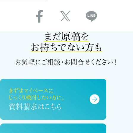
をご希望される場合には、ご本人であることを確認のう
え、対応させていただきます。
6.Cookieの利用
まだ原稿を
パレードブックスでは、お客さまがサイトを訪問された
際の閲覧・行動履歴の情報を取得するために、Cookie
お持ちでない方も
という仕組みを利用していますが、GoogleやYahoo!は
お客さまの興味に応じた広告を表示するために、この
お気軽にご相談・お問合せください！
Cookieを利用する場合があります。Cookie機能はお
客さまがお使いのブラウザで無効にすることができます
が、これによりインターネット上の各種サービスの利用
において一部制約を受ける場合があります。
まずはマイペースに
じっくり検討したい方に。
7.法令、規範の遵守と見直し
資料請求はこちら
パレードブックスは、保有する個人情報に関して適用さ
れる日本の法令、その他規範を遵守するとともに、この
「個人情報の取り扱いについて」の内容を適宜見直し、
その改善に努めます。