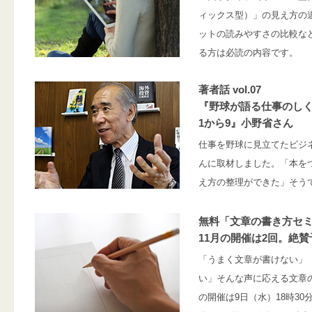
ィックス型）」の見え方の
ットの読みやすさの比較な
る方は必読の内容です。
著者話 vol.07
『野球が語る仕事のし
1から9』小野省さん
仕事を野球に見立てたビジ
んに取材しました。「本を
え方の整理ができた」そう
無料「文章の書き方セ
11月の開催は2回。絶
「うまく文章が書けない」
い」そんな声に応える文章の
の開催は9日（水）18時30分