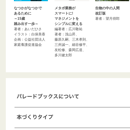
なつかがなつかで
メタボ業務が
生物の中の人間
あるために
スマートに!
改訂版
～15歳
マネジメントを
著者：望月得郎
踏み出す一歩～
シンプルに変える
著者：あいだひさ
編著者：広川敬祐
イラスト：白保美香
著者：浅山昇、
企画：公益社団法人
藤原久嗣、三木孝則、
家庭養護促進協会
三井誠一、細谷修平、
友松修、森岡広道、
多川健太郎