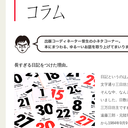
長すぎる日記をつけた理由。
日記というのは
文字通り三日坊
そんな中、なん
いました。日数に
三万日坊主です
遠藤三郎・元陸軍
から1984年9