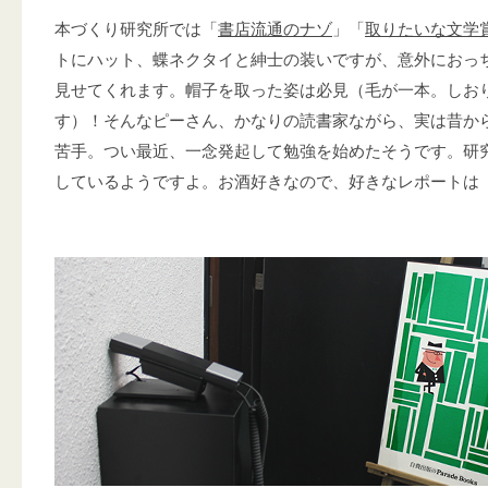
本づくり研究所では「
書店流通のナゾ
」「
取りたいな文学
トにハット、蝶ネクタイと紳士の装いですが、意外におっ
見せてくれます。帽子を取った姿は必見（毛が一本。しお
す）！そんなピーさん、かなりの読書家ながら、実は昔か
苦手。つい最近、一念発起して勉強を始めたそうです。研
しているようですよ。お酒好きなので、好きなレポートは