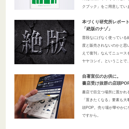
クブック」をご用意してい
本づくり研究所レポー
「絶版のナゾ」
普段なにげなく使っている
度と販売されないのかと思
えて復刊」なんてニュース
ヤヤコシイ。ということで
自著宣伝のお供に。
書店受け抜群の店頭PO
書店で目立つ場所に置かれ
「置きたくなる」要素も大
頭POP。売り場が華やか
ですから。