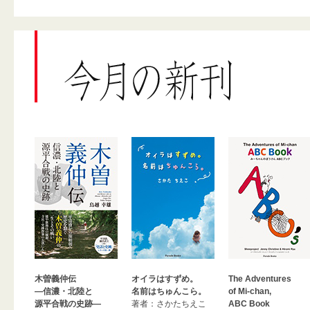
木曽義仲伝
オイラはすずめ。
The Adventures
―信濃・北陸と
名前はちゅんこら。
of Mi-chan,
源平合戦の史跡―
著者：さかたちえこ
ABC Book