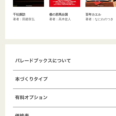
千社探訪
倭の邪馬台国
百年カエル
著者：田廻良弘
著者：高木從人
著者：なにわのつき