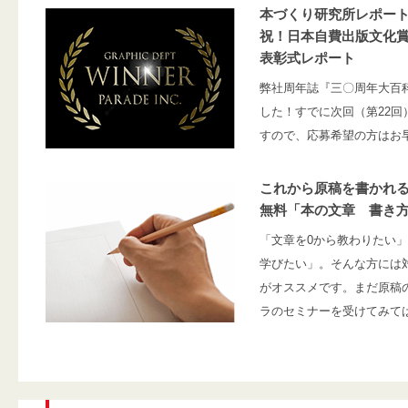
本づくり研究所レポー
祝！日本自費出版文化
表彰式レポート
弊社周年誌『三〇周年大百
した！すでに次回（第22回
すので、応募希望の方はお
これから原稿を書かれ
無料「本の文章 書き
「文章を0から教わりたい
学びたい」。そんな方には
がオススメです。まだ原稿
ラのセミナーを受けてみて