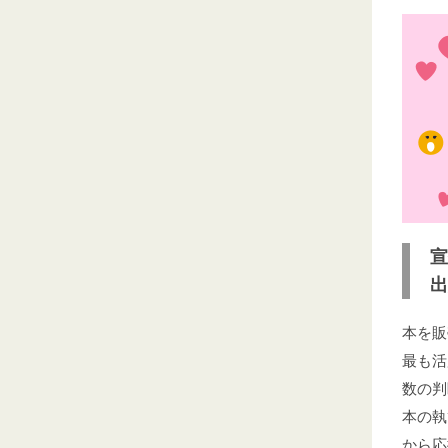
宣
出
本を販
最も活
数の判
本の執
から応