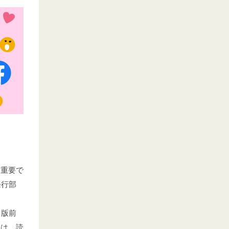
も重要で
発行部
出版前
後は、読