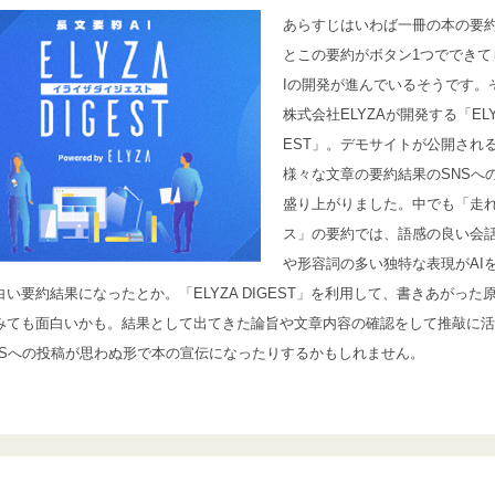
あらすじはいわば一冊の本の要
とこの要約がボタン1つでできて
Iの開発が進んでいるそうです。
株式会社ELYZAが開発する「ELYZ
EST」。デモサイトが公開され
様々な文章の要約結果のSNSへ
盛り上がりました。中でも「走
ス」の要約では、語感の良い会
や形容詞の多い独特な表現がAI
白い要約結果になったとか。「ELYZA DIGEST」を利用して、書きあがった
みても面白いかも。結果として出てきた論旨や文章内容の確認をして推敲に活
NSへの投稿が思わぬ形で本の宣伝になったりするかもしれません。