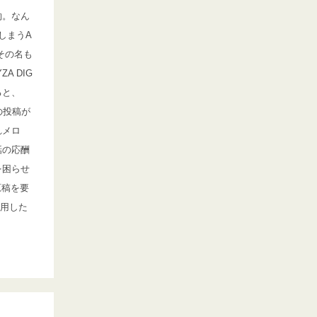
約。なん
しまうA
その名も
A DIG
ると、
の投稿が
れメロ
話の応酬
を困らせ
原稿を要
用した