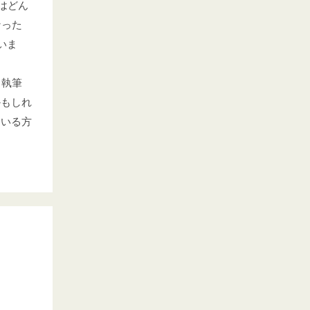
はどん
なった
いま
。執筆
かもしれ
ている方