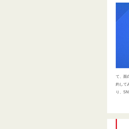
て、面
約して
り、S