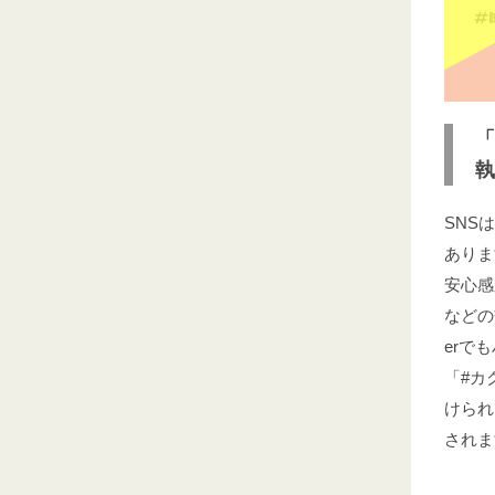
「
執
SNS
ありま
安心感
などの
erで
「#カ
けられ
されま