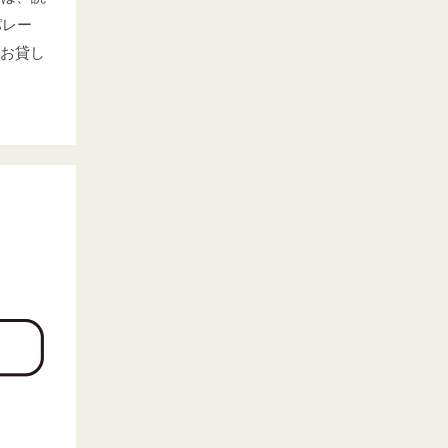
パレー
お貸し