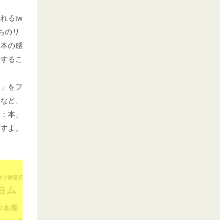
れるtw
ちのリ
。本の感
析するこ
ク」をフ
るなど、
ク：本」
ますよ。