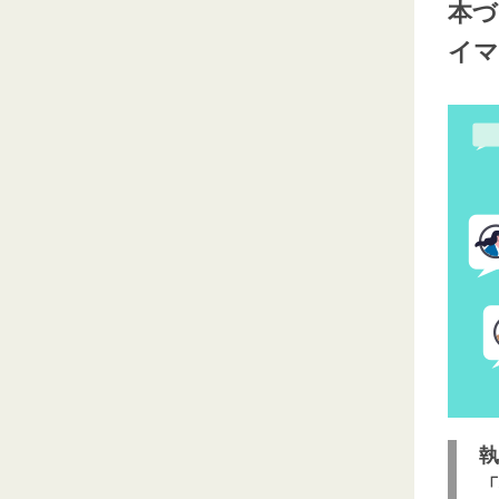
本づ
イマ
執
「