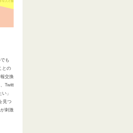
ルでも
ことの
情報交換
witt
たい」
を見つ
気が刺激