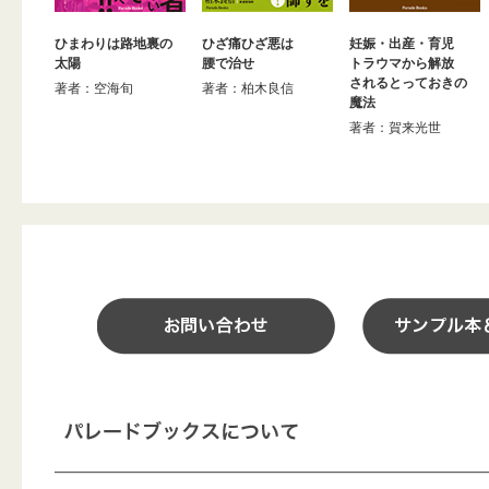
ひまわりは路地裏の
ひざ痛ひざ悪は
妊娠・出産・育児
太陽
腰で治せ
トラウマから解放
されるとっておきの
著者：空海旬
著者：柏木良信
魔法
著者：賀来光世