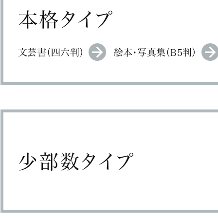
本格タイプ
文芸書（四六判）
絵本・写真集（B5判）
少部数タイプ