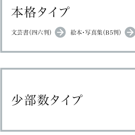
本格タイプ
文芸書（四六判）
絵本・写真集（B5判）
少部数タイプ