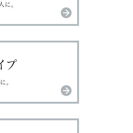
人に。
イプ
に。