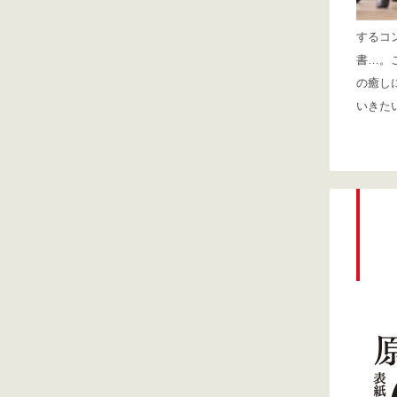
するコ
書…。
の癒し
いきた