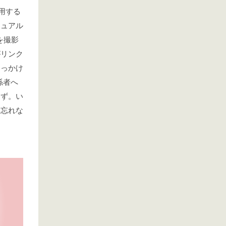
用する
ジュアル
を撮影
がリンク
きっかけ
係者へ
はず。い
お忘れな