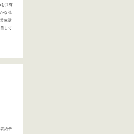
のを共有
かな読
常生活
注目して
」
の表紙デ