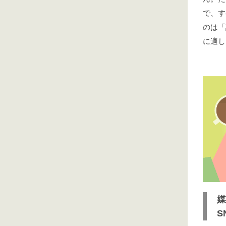
で、す
のは「
に適し
媒
S