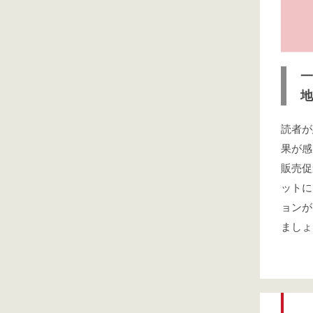
一
地
読者が
果が感
販売促
ットに
ョンが
ましょ