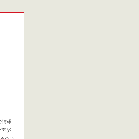
で情報
な声が
勧めの商