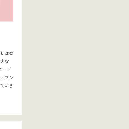
最初は効
強力な
ターゲ
」
オプシ
けていき