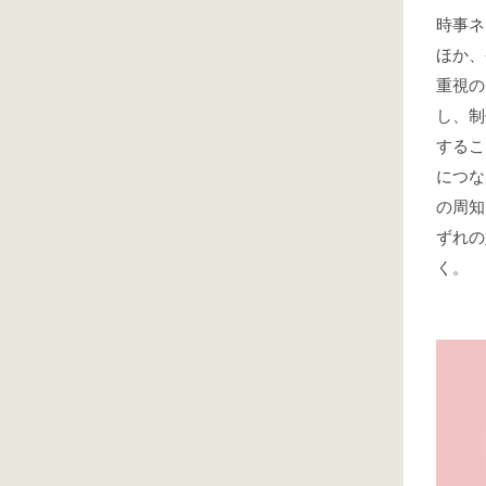
時事ネ
ほか、
重視の
し、制
するこ
につな
の周知
ずれの
く。