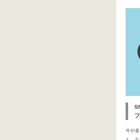
S
フ
今や多
ん。た