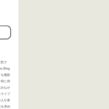
人気で
 Blog
常を撮影
。特に何
飲みなが
るライフ
つ人が多
説を求め