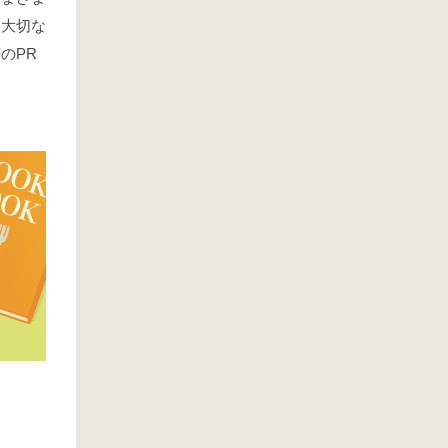
。大切な
のPR