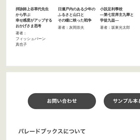
拝詠師上谷萃代先生
日瀬戸内のある少年の
小説足利學校
から学ぶ
ふるさと山口と
—第七世庠主九華と
幸せ感度がアップする
その瞳に映った戦争
学徒九益—
おかげさま思考
著者：灰岡崇夫
著者：坂東光太郎
著者：
フィッシュバーン
真也子