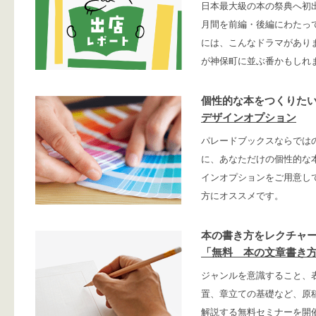
日本最大級の本の祭典へ初
月間を前編・後編にわたっ
には、こんなドラマがあり
が神保町に並ぶ番かもしれ
個性的な本をつくりた
デザインオプション
パレードブックスならでは
に、あなただけの個性的な
インオプションをご用意し
方にオススメです。
本の書き方をレクチャ
「無料 本の文章書き
ジャンルを意識すること、
置、章立ての基礎など、原
解説する無料セミナーを開