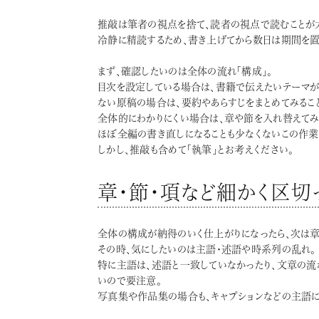
推敲は筆者の視点を捨て、読者の視点で読むことが
冷静に精読するため、書き上げてから数日は期間を置
まず、確認したいのは全体の流れ「構成」。
目次を設定している場合は、書籍で伝えたいテーマが
ない原稿の場合は、要約やあらすじをまとめてみるこ
全体的にわかりにくい場合は、章や節を入れ替えてみる
ほぼ全編の書き直しになることも少なくないこの作業
しかし、推敲も含めて「執筆」とお考えください。
章・節・項など細かく区切
全体の構成が納得のいく仕上がりになったら、次は章
その時、気にしたいのは主語・述語や時系列の乱れ。
特に主語は、述語と一致していなかったり、文章の流
いので要注意。
写真集や作品集の場合も、キャプションなどの主語に