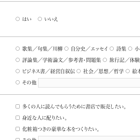
はい
いいえ
歌集／句集／川柳
自分史／エッセイ
詩集
小
評論集／学術論文／参考書・問題集
旅行記／体験
ビジネス書／経営自叙伝
社会／思想／哲学
絵
その他
多くの人に読んでもらうために書店で販売したい。
身近な人に配りたい。
化粧箱つきの豪華な本をつくりたい。