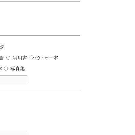
説
記
実用書／ハウトゥー本
本
写真集