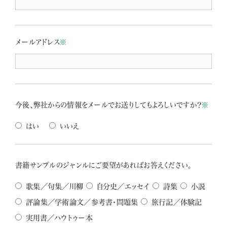
メールアドレス
※
今後、弊社からの情報をメールでお送りしてもよろしいですか？
※
はい
いいえ
書籍サンプルのジャンルにご要望があればお答えください。
歌集／句集／川柳
自分史／エッセイ
詩集
小説
評論集／学術論文／参考書・問題集
旅行記／体験記
実用書／ハウトゥー本