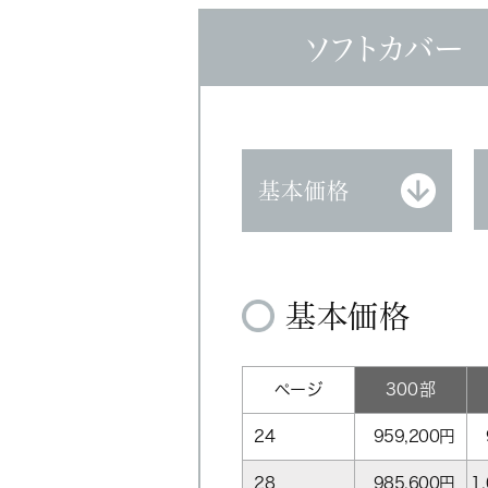
ソフトカバー
基本価格
基本価格
ページ
300部
24
959,200
円
28
985,600
円
1