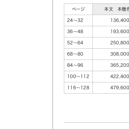
ページ
本文 本機
24～32
136,40
36～48
193,60
52～64
250,80
68～80
308,00
84～96
365,20
100～112
422,40
116～128
479,60