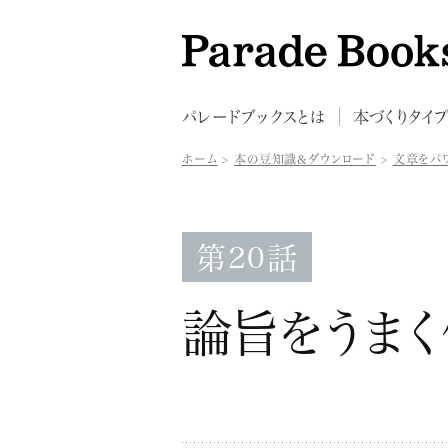
パレードブックスとは
本づくりタイ
ホーム
本の豆知識&ダウンロード
文章をパ
第20話
論旨をうまく伝